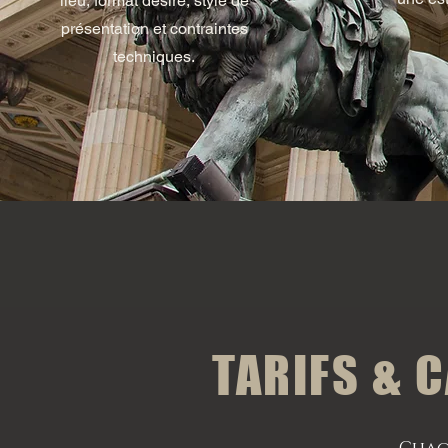
lieu, format désiré, style de
présentation et contraintes
techniques.
TARIFS & 