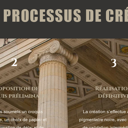
 PROCESSUS DE CR
2
3
oposition de
Réalisati
is préliminaire
définitiv
s soumets un croquis
La création s’effectue 
e, un choix de papier et
pigmentaire noire, avec
imation de délai et de
de validation interméd