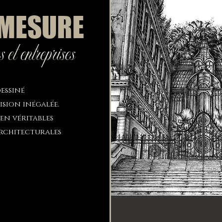
 MESURE
et entreprises
dessiné
ision inégalée.
en véritables
architecturales