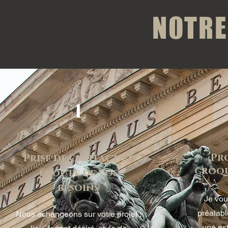
NOTRE
1
Pr
Prise de contact et
croqu
écoute de vos
besoins
Je vou
préalabl
Nous échangeons sur votre projet :
une est