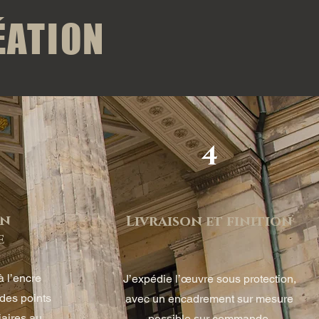
ÉATION
4
on
Livraison et finition
e
à l’encre
J’expédie l’œuvre sous protection,
 des points
avec un encadrement sur mesure
iaires au
possible sur commande.